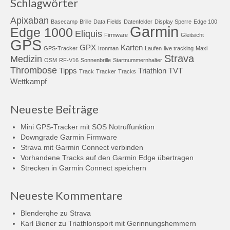
Schlagwörter
Apixaban
Basecamp
Brille
Data Fields
Datenfelder
Display Sperre
Edge 100
Garmin
Edge 1000
Eliquis
Firmware
Gleitsicht
GPS
GPX
Karten
GPS-Tracker
Ironman
Laufen
live tracking
Maxi
Strava
Medizin
OSM
RF-V16
Sonnenbrille
Startnummernhalter
Thrombose
Tipps
Triathlon
TVT
Track
Tracker
Tracks
Wettkampf
Neueste Beiträge
Mini GPS-Tracker mit SOS Notruffunktion
Downgrade Garmin Firmware
Strava mit Garmin Connect verbinden
Vorhandene Tracks auf den Garmin Edge übertragen
Strecken in Garmin Connect speichern
Neueste Kommentare
Blenderqhe
zu
Strava
Karl Biener
zu
Triathlonsport mit Gerinnungshemmern