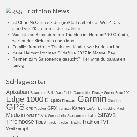
Triathlon News
Ist Chris McCormack der größte Triathlet der Welt? Das
stand vor 20 Jahren in der triathlon
Was ist das Besondere am Triathlon im Norden? 10 Gründe,
warum der Blick nach oben lohnt
Familienfreundliche Triathlons: Kinder, wie ist das schön!
Neue Heimat: Ironman Südafrika 2027 in Mossel Bay
Rennen zum Saisonende gesucht? Hier wirst du garantiert
fündig
Schlagwörter
Apixaban
Basecamp
Brille
Data Fields
Datenfelder
Display Sperre
Edge 100
Garmin
Edge 1000
Eliquis
Firmware
Gleitsicht
GPS
GPX
Karten
GPS-Tracker
Ironman
Laufen
live tracking
Maxi
Strava
Medizin
OSM
RF-V16
Sonnenbrille
Startnummernhalter
Thrombose
Tipps
Triathlon
TVT
Track
Tracker
Tracks
Wettkampf