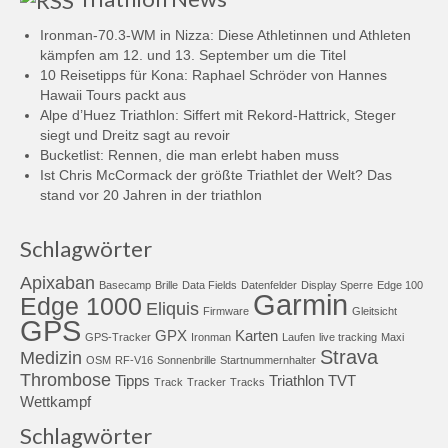
Ironman-70.3-WM in Nizza: Diese Athletinnen und Athleten
kämpfen am 12. und 13. September um die Titel
10 Reisetipps für Kona: Raphael Schröder von Hannes
Hawaii Tours packt aus
Alpe d’Huez Triathlon: Siffert mit Rekord-Hattrick, Steger
siegt und Dreitz sagt au revoir
Bucketlist: Rennen, die man erlebt haben muss
Ist Chris McCormack der größte Triathlet der Welt? Das
stand vor 20 Jahren in der triathlon
Schlagwörter
Apixaban
Basecamp
Brille
Data Fields
Datenfelder
Display Sperre
Edge 100
Garmin
Edge 1000
Eliquis
Firmware
Gleitsicht
GPS
GPX
Karten
GPS-Tracker
Ironman
Laufen
live tracking
Maxi
Strava
Medizin
OSM
RF-V16
Sonnenbrille
Startnummernhalter
Thrombose
Tipps
Triathlon
TVT
Track
Tracker
Tracks
Wettkampf
Schlagwörter