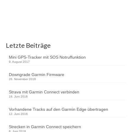
Umbenennen der Datei auf dem Computer
in GUPDATE.GCD Jetzt das Garmin Gerät mit dem
Computer verbinden. …
Weiterlesen
Edge 1000
,
Firmware
,
Garmin
,
GPS
Letzte Beiträge
Mini GPS-Tracker mit SOS Notruffunktion
9. August 2017
Downgrade Garmin Firmware
26. November 2016
Strava mit Garmin Connect verbinden
18. Juni 2016
Vorhandene Tracks auf den Garmin Edge übertragen
12. Juni 2016
Strecken in Garmin Connect speichern
8. Juni 2016