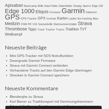
Apixaban
Basecamp
Brille
Data Fields
Datenfelder
Display Sperre
Edge 100
Garmin
Edge 1000
Eliquis
Firmware
Gleitsicht
GPS
GPX
Karten
GPS-Tracker
Ironman
Laufen
live tracking
Maxi
Strava
Medizin
OSM
RF-V16
Sonnenbrille
Startnummernhalter
Thrombose
Tipps
Triathlon
TVT
Track
Tracker
Tracks
Wettkampf
Neueste Beiträge
Mini GPS-Tracker mit SOS Notruffunktion
Downgrade Garmin Firmware
Strava mit Garmin Connect verbinden
Vorhandene Tracks auf den Garmin Edge übertragen
Strecken in Garmin Connect speichern
Neueste Kommentare
Blenderqhe
zu
Strava
Karl Biener
zu
Triathlonsport mit Gerinnungshemmern
Eduard Steffen
zu
Triathlonsport mit Gerinnungshemmern