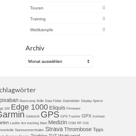
Touren
Training
Wettkämpfe
Archiv
Archiv
chlagwörter
pixaban
Basecamp
Brille
Data Fields
Datenfelder
Display Sperre
Edge 1000
Eliquis
ge 100
Firmware
Garmin
GPS
GPX
Gleitsicht
GPS-Tracker
Ironman
Medizin
arten
Laufen
live tracking
Maxi
OSM
RF-V16
Strava
Thrombose
Tipps
nnenbrille
Startnummernhalter
Triathlon
TVT
Wettkampf