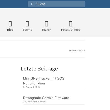
Suche
nach:
Blog
Events
Touren
Fotos / Videos
Home
»
Track
Letzte Beiträge
8
Mini GPS-Tracker mit SOS
Notruffunktion
JUNI 2016
9. August 2017
es
Downgrade Garmin Firmware
26. November 2016
t zu