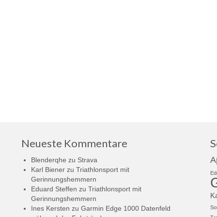
Neueste Kommentare
S
A
Blenderqhe
zu
Strava
Karl Biener
zu
Triathlonsport mit
Ed
Gerinnungshemmern
Eduard Steffen
zu
Triathlonsport mit
K
Gerinnungshemmern
Ines Kersten
zu
Garmin Edge 1000 Datenfeld
So