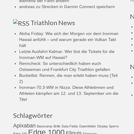
während der Fahrt ändern
Tr
andreas
zu
Strecken in Garmin Connect speichern
N
Triathlon News
Aloha Friday: Wie sich der Morgen vor dem Ironman
Hawaii anfühlt – und warum gerade ein Vulkan Takt
hält
Letzte Ausfahrt Kalmar: Wer löst die Tickets für die
Ironman-WM auf Hawaii?
Renncheck: So unterschiedlich haben euch
N
Ostseeman und Frankfurt City Triathlon gefallen
Bucketlist: Rennen, die man erlebt haben muss (Teil
2)
Ironman-70.3-WM in Nizza: Diese Athletinnen und
Athleten kämpfen am 12. und 13. September um die
Titel
Schlagwörter
Apixaban
Basecamp
Brille
Data Fields
Datenfelder
Display Sperre
Edge 1000
Eliquis
Edge 100
Firmware