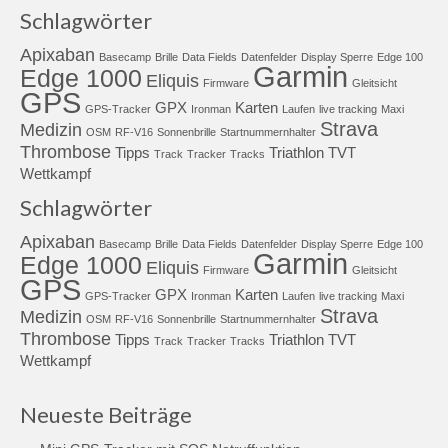
Schlagwörter
Apixaban
Basecamp
Brille
Data Fields
Datenfelder
Display Sperre
Edge 100
Garmin
Edge 1000
Eliquis
Firmware
Gleitsicht
GPS
GPX
Karten
GPS-Tracker
Ironman
Laufen
live tracking
Maxi
Strava
Medizin
OSM
RF-V16
Sonnenbrille
Startnummernhalter
Thrombose
Tipps
Triathlon
TVT
Track
Tracker
Tracks
Wettkampf
Schlagwörter
Apixaban
Basecamp
Brille
Data Fields
Datenfelder
Display Sperre
Edge 100
Garmin
Edge 1000
Eliquis
Firmware
Gleitsicht
GPS
GPX
Karten
GPS-Tracker
Ironman
Laufen
live tracking
Maxi
Strava
Medizin
OSM
RF-V16
Sonnenbrille
Startnummernhalter
Thrombose
Tipps
Triathlon
TVT
Track
Tracker
Tracks
Wettkampf
Neueste Beiträge