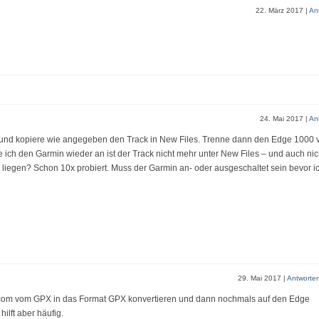
22. März 2017
|
An
24. Mai 2017
|
An
Mac und kopiere wie angegeben den Track in New Files. Trenne dann den Edge 1000
e ich den Garmin wieder an ist der Track nicht mehr unter New Files – und auch nic
liegen? Schon 10x probiert. Muss der Garmin an- oder ausgeschaltet sein bevor ic
29. Mai 2017
|
Antworte
.com vom GPX in das Format GPX konvertieren und dann nochmals auf den Edge
ilft aber häufig.