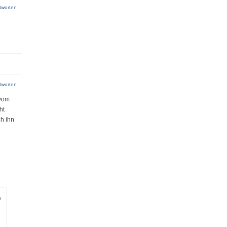
tworten
tworten
 vom
ht
h ihn
n