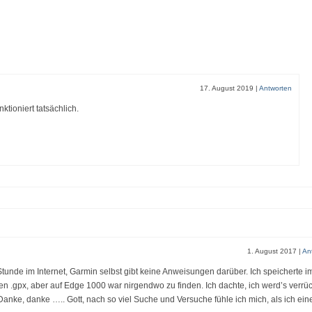
17. August 2019
|
Antworten
ktioniert tatsächlich.
1. August 2017
|
An
tunde im Internet, Garmin selbst gibt keine Anweisungen darüber. Ich speicherte 
en .gpx, aber auf Edge 1000 war nirgendwo zu finden. Ich dachte, ich werd’s verrüc
Danke, danke ….. Gott, nach so viel Suche und Versuche fühle ich mich, als ich ein