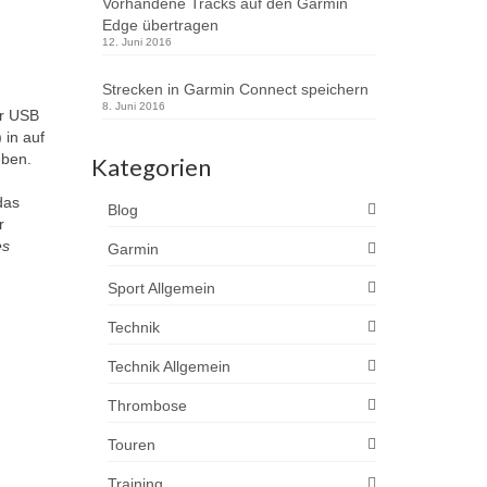
Vorhandene Tracks auf den Garmin
Edge übertragen
12. Juni 2016
Strecken in Garmin Connect speichern
8. Juni 2016
er USB
 in auf
eben.
Kategorien
das
Blog
r
es
Garmin
Sport Allgemein
Technik
Technik Allgemein
Thrombose
Touren
Training