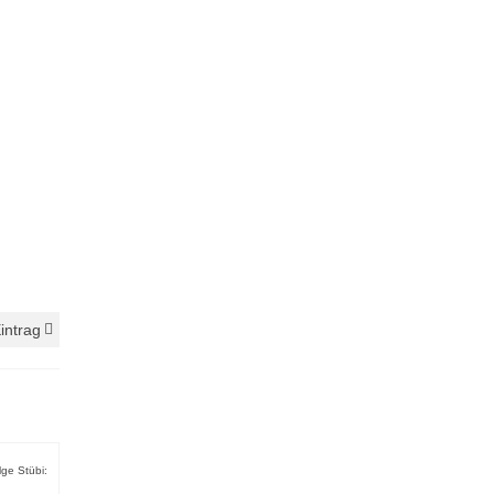
intrag
lge Stübi: