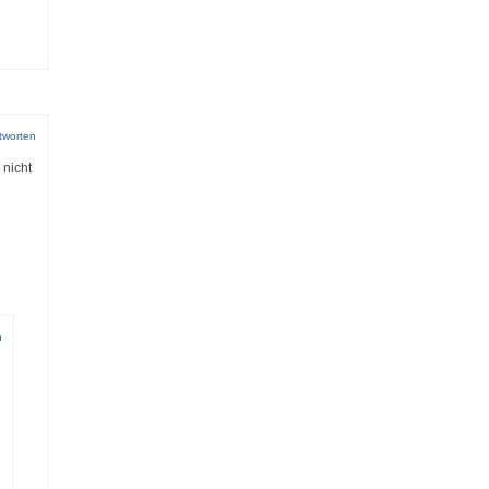
tworten
 nicht
n