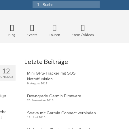
Suche
nach:
Blog
Events
Touren
Fotos / Videos
Letzte Beiträge
12
Mini GPS-Tracker mit SOS
JUNI 2016
Notruffunktion
9. August 2017
Edge
Downgrade Garmin Firmware
26. November 2016
iehe
Strava mit Garmin Connect verbinden
t
18. Juni 2016
n