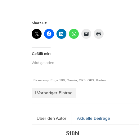
Share us:
Gefällt mir:
Wird geladen …
Basecamp
,
Edge 100
,
Garmin
,
GPS
,
GPX
,
Karten
Vorheriger Eintrag
Über den Autor
Aktuelle Beiträge
Stübi