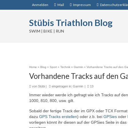
Anmelden
Mail
Impressum
Datenschutzerklä
Stübis Triathlon Blog
SWIM | BIKE | RUN
Home
»
Blog
»
Sport
»
Technik
»
Garmin
»
Vorhandene Tracks auf den Ga
Vorhandene Tracks auf den G
von
Stübi
|
eingetragen in:
Garmin
|
13
Immer wieder werde ich gefragt wie ich Tracks auf den
1000, 810, 800, usw. gilt.
Sobald der fertige Track der im GPX oder TCX Format vor
dazu
GPS Tracks erstellen
) oder z.b. bei
GPSies
oder
vorliegen könnt ihr diesen auf der GPSies Seite in d