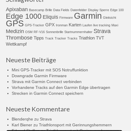
Apixaban
Basecamp
Brille
Data Fields
Datenfelder
Display Sperre
Edge 100
Garmin
Edge 1000
Eliquis
Firmware
Gleitsicht
GPS
GPX
Karten
GPS-Tracker
Ironman
Laufen
live tracking
Maxi
Strava
Medizin
OSM
RF-V16
Sonnenbrille
Startnummernhalter
Thrombose
Tipps
Triathlon
TVT
Track
Tracker
Tracks
Wettkampf
Neueste Beiträge
Mini GPS-Tracker mit SOS Notruffunktion
Downgrade Garmin Firmware
Strava mit Garmin Connect verbinden
Vorhandene Tracks auf den Garmin Edge übertragen
Strecken in Garmin Connect speichern
Neueste Kommentare
Blenderqhe
zu
Strava
Karl Biener
zu
Triathlonsport mit Gerinnungshemmern
Eduard Steffen
zu
Triathlonsport mit Gerinnungshemmern