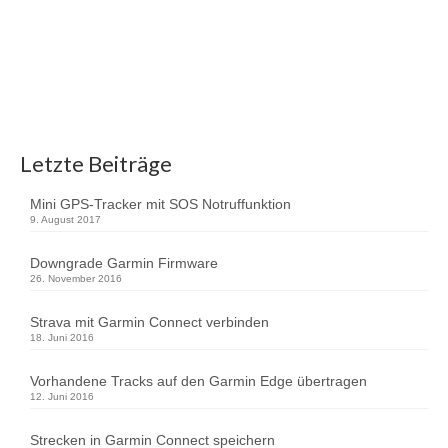
jedem Rennen, das gleiche Bild. Kratzen, schrubben und
fluchen bis endlich die Klebereste ab sind. Ein
Startnummernhalter muss her. Also ging die Recherche
im Internet …
Weiterlesen
Startnummernhalter
,
Tipps
Letzte Beiträge
Mini GPS-Tracker mit SOS Notruffunktion
9. August 2017
Downgrade Garmin Firmware
26. November 2016
Strava mit Garmin Connect verbinden
18. Juni 2016
Vorhandene Tracks auf den Garmin Edge übertragen
12. Juni 2016
Strecken in Garmin Connect speichern