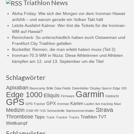
Triathlon News
Aloha Friday: Wie sich der Morgen vor dem Ironman Hawaii
anfühlt – und warum gerade ein Vulkan Takt hält
Letzte Ausfahrt Kalmar: Wer löst die Tickets für die Ironman-
WM auf Hawaii?
Renncheck: So unterschiedlich haben euch Ostseeman und
Frankfurt City Triathlon gefallen
Bucketlist: Rennen, die man erlebt haben muss (Teil 2)
Ironman-70.3-WM in Nizza: Diese Athletinnen und Athleten
kämpfen am 12. und 13. September um die Titel
Schlagwörter
Apixaban
Basecamp
Brille
Data Fields
Datenfelder
Display Sperre
Edge 100
Garmin
Edge 1000
Eliquis
Firmware
Gleitsicht
GPS
GPX
Karten
GPS-Tracker
Ironman
Laufen
live tracking
Maxi
Strava
Medizin
OSM
RF-V16
Sonnenbrille
Startnummernhalter
Thrombose
Tipps
Triathlon
TVT
Track
Tracker
Tracks
Wettkampf
Schlagwörter