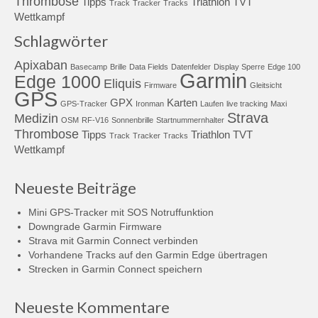
Thrombose
Tipps
Triathlon
TVT
Track
Tracker
Tracks
Wettkampf
Schlagwörter
Apixaban
Basecamp
Brille
Data Fields
Datenfelder
Display Sperre
Edge 100
Garmin
Edge 1000
Eliquis
Firmware
Gleitsicht
GPS
GPX
Karten
GPS-Tracker
Ironman
Laufen
live tracking
Maxi
Strava
Medizin
OSM
RF-V16
Sonnenbrille
Startnummernhalter
Thrombose
Tipps
Triathlon
TVT
Track
Tracker
Tracks
Wettkampf
Neueste Beiträge
Mini GPS-Tracker mit SOS Notruffunktion
Downgrade Garmin Firmware
Strava mit Garmin Connect verbinden
Vorhandene Tracks auf den Garmin Edge übertragen
Strecken in Garmin Connect speichern
Neueste Kommentare