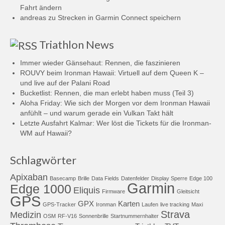
Fahrt ändern
andreas
zu
Strecken in Garmin Connect speichern
Triathlon News
Immer wieder Gänsehaut: Rennen, die faszinieren
ROUVY beim Ironman Hawaii: Virtuell auf dem Queen K –
und live auf der Palani Road
Bucketlist: Rennen, die man erlebt haben muss (Teil 3)
Aloha Friday: Wie sich der Morgen vor dem Ironman Hawaii
anfühlt – und warum gerade ein Vulkan Takt hält
Letzte Ausfahrt Kalmar: Wer löst die Tickets für die Ironman-
WM auf Hawaii?
Schlagwörter
Apixaban
Basecamp
Brille
Data Fields
Datenfelder
Display Sperre
Edge 100
Garmin
Edge 1000
Eliquis
Firmware
Gleitsicht
GPS
GPX
Karten
GPS-Tracker
Ironman
Laufen
live tracking
Maxi
Strava
Medizin
OSM
RF-V16
Sonnenbrille
Startnummernhalter