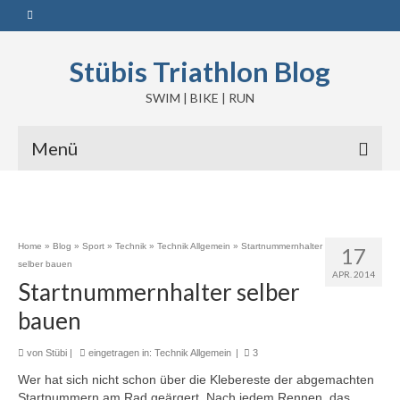
Stübis Triathlon Blog
SWIM | BIKE | RUN
Menü
Home
»
Blog
»
Sport
»
Technik
»
Technik Allgemein
»
Startnummernhalter
17
selber bauen
APR. 2014
Startnummernhalter selber
bauen
von
Stübi
|
eingetragen in:
Technik Allgemein
|
3
Wer hat sich nicht schon über die Klebereste der abgemachten
Startnummern am Rad geärgert. Nach jedem Rennen, das