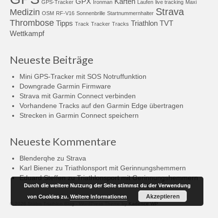
GPX
Karten
GPS-Tracker
Ironman
Laufen
live tracking
Maxi
Strava
Medizin
OSM
RF-V16
Sonnenbrille
Startnummernhalter
Thrombose
Tipps
Triathlon
TVT
Track
Tracker
Tracks
Wettkampf
Neueste Beiträge
Mini GPS-Tracker mit SOS Notruffunktion
Downgrade Garmin Firmware
Strava mit Garmin Connect verbinden
Vorhandene Tracks auf den Garmin Edge übertragen
Strecken in Garmin Connect speichern
Neueste Kommentare
Blenderqhe
zu
Strava
Karl Biener
zu
Triathlonsport mit Gerinnungshemmern
Eduard Steffen
zu
Triathlonsport mit Gerinnungshemmern
Durch die weitere Nutzung der Seite stimmst du der Verwendung
Akzeptieren
von Cookies zu.
Weitere Informationen
© 2026 Stübis Triathlon Blog - WordPress Theme by
Kadence WP