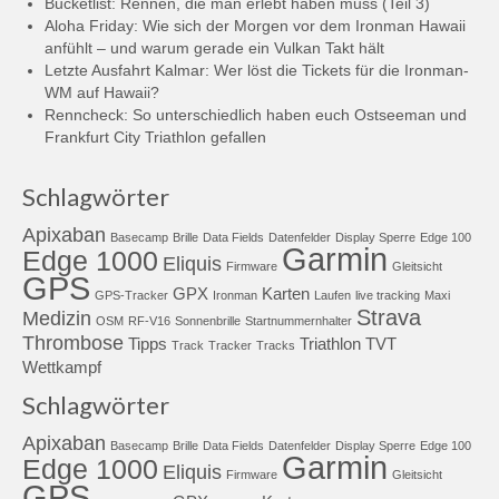
Bucketlist: Rennen, die man erlebt haben muss (Teil 3)
Aloha Friday: Wie sich der Morgen vor dem Ironman Hawaii
anfühlt – und warum gerade ein Vulkan Takt hält
Letzte Ausfahrt Kalmar: Wer löst die Tickets für die Ironman-
WM auf Hawaii?
Renncheck: So unterschiedlich haben euch Ostseeman und
Frankfurt City Triathlon gefallen
Schlagwörter
Apixaban
Basecamp
Brille
Data Fields
Datenfelder
Display Sperre
Edge 100
Garmin
Edge 1000
Eliquis
Firmware
Gleitsicht
GPS
GPX
Karten
GPS-Tracker
Ironman
Laufen
live tracking
Maxi
Strava
Medizin
OSM
RF-V16
Sonnenbrille
Startnummernhalter
Thrombose
Tipps
Triathlon
TVT
Track
Tracker
Tracks
Wettkampf
Schlagwörter
Apixaban
Basecamp
Brille
Data Fields
Datenfelder
Display Sperre
Edge 100
Garmin
Edge 1000
Eliquis
Firmware
Gleitsicht
GPS