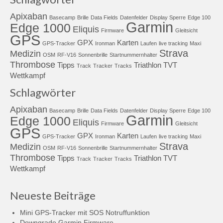
Apixaban
Basecamp
Brille
Data Fields
Datenfelder
Display Sperre
Edge 100
Garmin
Edge 1000
Eliquis
Firmware
Gleitsicht
GPS
GPX
Karten
GPS-Tracker
Ironman
Laufen
live tracking
Maxi
Strava
Medizin
OSM
RF-V16
Sonnenbrille
Startnummernhalter
Thrombose
Tipps
Triathlon
TVT
Track
Tracker
Tracks
Wettkampf
Schlagwörter
Apixaban
Basecamp
Brille
Data Fields
Datenfelder
Display Sperre
Edge 100
Garmin
Edge 1000
Eliquis
Firmware
Gleitsicht
GPS
GPX
Karten
GPS-Tracker
Ironman
Laufen
live tracking
Maxi
Strava
Medizin
OSM
RF-V16
Sonnenbrille
Startnummernhalter
Thrombose
Tipps
Triathlon
TVT
Track
Tracker
Tracks
Wettkampf
Neueste Beiträge
Mini GPS-Tracker mit SOS Notruffunktion
Downgrade Garmin Firmware