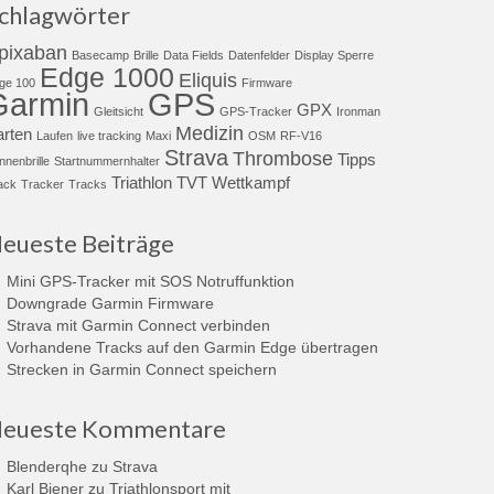
chlagwörter
pixaban
Basecamp
Brille
Data Fields
Datenfelder
Display Sperre
Edge 1000
Eliquis
ge 100
Firmware
Garmin
GPS
GPX
Gleitsicht
GPS-Tracker
Ironman
Medizin
arten
Laufen
live tracking
Maxi
OSM
RF-V16
Strava
Thrombose
Tipps
nnenbrille
Startnummernhalter
Triathlon
TVT
Wettkampf
ack
Tracker
Tracks
eueste Beiträge
Mini GPS-Tracker mit SOS Notruffunktion
Downgrade Garmin Firmware
Strava mit Garmin Connect verbinden
Vorhandene Tracks auf den Garmin Edge übertragen
Strecken in Garmin Connect speichern
eueste Kommentare
Blenderqhe
zu
Strava
Karl Biener
zu
Triathlonsport mit