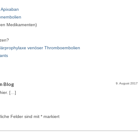
 Apixaban
enembolien
eren Medikamenten)
zen?
ndärprophylaxe venöser Thromboembolien
ants
n Blog
9. August 201
hier. […]
liche Felder sind mit
*
markiert