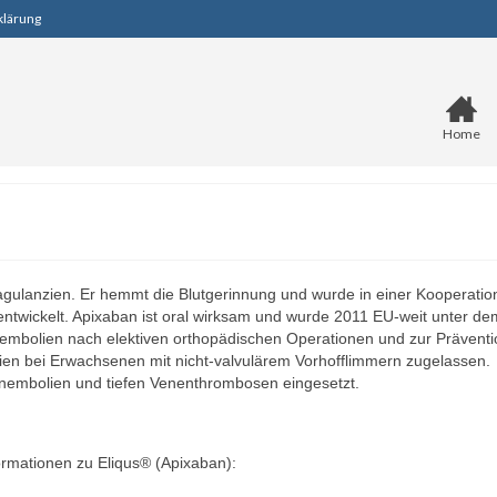
klärung
Home
oagulanzien. Er hemmt die Blutgerinnung und wurde in einer Kooperatio
entwickelt. Apixaban ist oral wirksam und wurde 2011 EU-weit unter de
mbolien nach elektiven orthopädischen Operationen und zur Präventi
en bei Erwachsenen mit nicht-valvulärem Vorhofflimmern zugelassen.
enembolien und tiefen Venenthrombosen eingesetzt.
formationen zu Eliqus® (Apixaban):