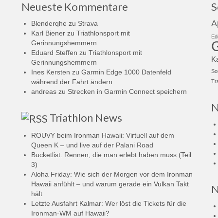
Neueste Kommentare
S
A
Blenderqhe
zu
Strava
Karl Biener
zu
Triathlonsport mit
Ed
Gerinnungshemmern
Eduard Steffen
zu
Triathlonsport mit
K
Gerinnungshemmern
Ines Kersten
zu
Garmin Edge 1000 Datenfeld
So
während der Fahrt ändern
Tr
andreas
zu
Strecken in Garmin Connect speichern
N
Triathlon News
ROUVY beim Ironman Hawaii: Virtuell auf dem
Queen K – und live auf der Palani Road
Bucketlist: Rennen, die man erlebt haben muss (Teil
3)
Aloha Friday: Wie sich der Morgen vor dem Ironman
Hawaii anfühlt – und warum gerade ein Vulkan Takt
N
hält
Letzte Ausfahrt Kalmar: Wer löst die Tickets für die
Ironman-WM auf Hawaii?