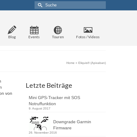
Suche
nach:
Blog
Events
Touren
Fotos / Videos
Home
»
Eliquis® (Apixaban)
n
Letzte Beiträge
m
on von
Mini GPS-Tracker mit SOS
Notruffunktion
9. August 2017
Downgrade Garmin
Firmware
26. November 2016