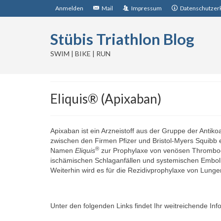
Anmelden
Mail
Impressum
Datenschutzer
Stübis Triathlon Blog
SWIM | BIKE | RUN
Eliquis® (Apixaban)
Apixaban ist ein Arzneistoff aus der Gruppe der Antik
zwischen den Firmen Pfizer und Bristol-Myers Squibb 
®
Namen
Eliquis
zur Prophylaxe von venösen Thromboe
ischämischen Schlaganfällen und systemischen Emboli
Weiterhin wird es für die Rezidivprophylaxe von Lung
Unter den folgenden Links findet Ihr weitreichende In