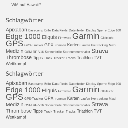
WM auf Hawaii?
Schlagwörter
Apixaban
Basecamp
Brille
Data Fields
Datenfelder
Display Sperre
Edge 100
Garmin
Edge 1000
Eliquis
Firmware
Gleitsicht
GPS
GPX
Karten
GPS-Tracker
Ironman
Laufen
live tracking
Maxi
Strava
Medizin
OSM
RF-V16
Sonnenbrille
Startnummernhalter
Thrombose
Tipps
Triathlon
TVT
Track
Tracker
Tracks
Wettkampf
Schlagwörter
Apixaban
Basecamp
Brille
Data Fields
Datenfelder
Display Sperre
Edge 100
Garmin
Edge 1000
Eliquis
Firmware
Gleitsicht
GPS
GPX
Karten
GPS-Tracker
Ironman
Laufen
live tracking
Maxi
Strava
Medizin
OSM
RF-V16
Sonnenbrille
Startnummernhalter
Thrombose
Tipps
Triathlon
TVT
Track
Tracker
Tracks
Wettkampf