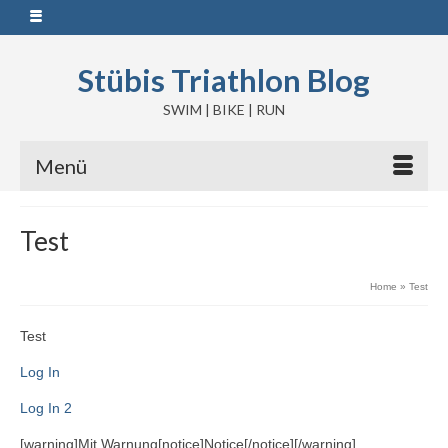
Stübis Triathlon Blog
SWIM | BIKE | RUN
Menü
Test
Home
»
Test
Test
Log In
Log In 2
[warning]Mit Warnung[notice]Notice[/notice][/warning]