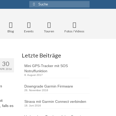
Suche
nach:
Blog
Events
Touren
Fotos / Videos
Letzte Beiträge
30
Mini GPS-Tracker mit SOS
APR. 2016
Notruffunktion
9. August 2017
os
Downgrade Garmin Firmware
26. November 2016
it
Strava mit Garmin Connect verbinden
falls es
18. Juni 2016