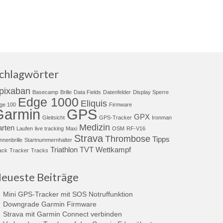
chlagwörter
pixaban
Basecamp
Brille
Data Fields
Datenfelder
Display Sperre
Edge 1000
Eliquis
ge 100
Firmware
Garmin
GPS
GPX
Gleitsicht
GPS-Tracker
Ironman
Medizin
arten
Laufen
live tracking
Maxi
OSM
RF-V16
Strava
Thrombose
Tipps
nnenbrille
Startnummernhalter
Triathlon
TVT
Wettkampf
ack
Tracker
Tracks
eueste Beiträge
Mini GPS-Tracker mit SOS Notruffunktion
Downgrade Garmin Firmware
Strava mit Garmin Connect verbinden