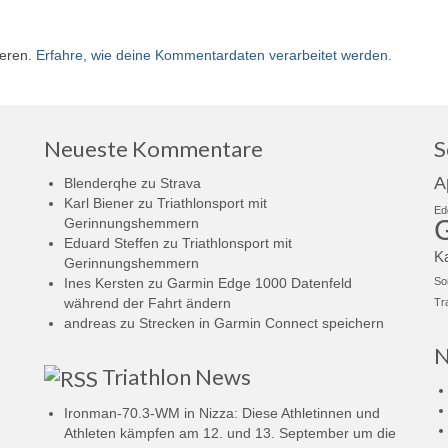
ieren.
Erfahre, wie deine Kommentardaten verarbeitet werden.
Neueste Kommentare
S
A
Blenderqhe
zu
Strava
Karl Biener
zu
Triathlonsport mit
Ed
Gerinnungshemmern
Eduard Steffen
zu
Triathlonsport mit
K
Gerinnungshemmern
Ines Kersten
zu
Garmin Edge 1000 Datenfeld
So
während der Fahrt ändern
Tr
andreas
zu
Strecken in Garmin Connect speichern
N
Triathlon News
Ironman-70.3-WM in Nizza: Diese Athletinnen und
Athleten kämpfen am 12. und 13. September um die