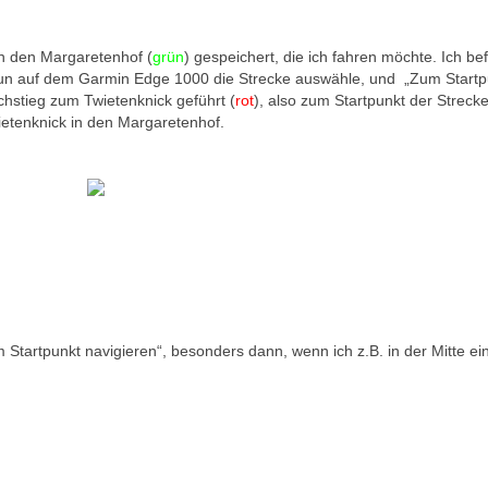
in den Margaretenhof (
grün
) gespeichert, die ich fahren möchte. Ich be
un auf dem Garmin Edge 1000 die Strecke auswähle, und „Zum Startp
chstieg zum Twietenknick geführt (
rot
), also zum Startpunkt der Streck
wietenknick in den Margaretenhof.
 Startpunkt navigieren“, besonders dann, wenn ich z.B. in der Mitte ei