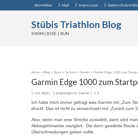
Anmelden
Mail
Impressum
Datenschutzerklä
Stübis Triathlon Blog
SWIM | BIKE | RUN
Home
»
Blog
»
Sport
»
Technik
»
Garmin
»
Garmin Edge 1000 zum Startpu
Garmin Edge 1000 zum Startp
von
Stübi
|
eingetragen in:
Garmin
|
0
Ich habe mich immer gefragt was Garmin mit „Zum Sta
drückt. Das ist nicht zu verwechseln mit „Zurück zum S
Also, wenn man eine Strecke auswählt, dann wird man 
Abbiegehinweise navigiert. Die dann gewählte Route z
Überschneidungen geben sollte.