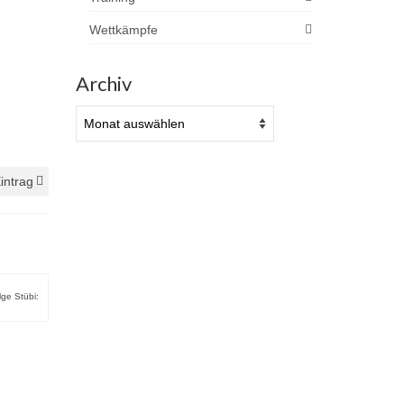
Wettkämpfe
Archiv
Archiv
intrag
lge Stübi: