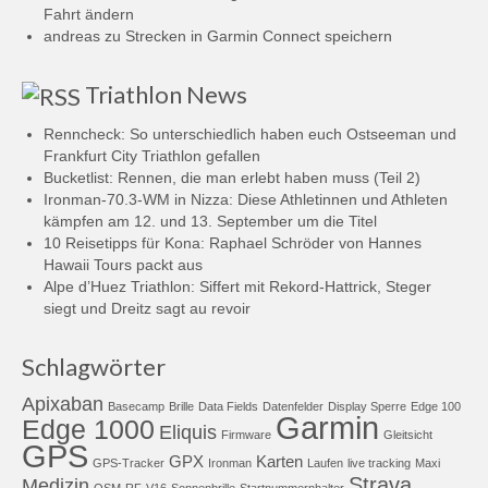
Fahrt ändern
andreas
zu
Strecken in Garmin Connect speichern
Triathlon News
Renncheck: So unterschiedlich haben euch Ostseeman und
Frankfurt City Triathlon gefallen
Bucketlist: Rennen, die man erlebt haben muss (Teil 2)
Ironman-70.3-WM in Nizza: Diese Athletinnen und Athleten
kämpfen am 12. und 13. September um die Titel
10 Reisetipps für Kona: Raphael Schröder von Hannes
Hawaii Tours packt aus
Alpe d’Huez Triathlon: Siffert mit Rekord-Hattrick, Steger
siegt und Dreitz sagt au revoir
Schlagwörter
Apixaban
Basecamp
Brille
Data Fields
Datenfelder
Display Sperre
Edge 100
Garmin
Edge 1000
Eliquis
Firmware
Gleitsicht
GPS
GPX
Karten
GPS-Tracker
Ironman
Laufen
live tracking
Maxi
Strava
Medizin