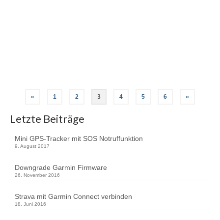
Strava dazu. Stand heute hat Strava 400.000.000.000
(Milliarden) GPS Tracks (Aktivitäten) gespeichert. Auf der
Strava Labs (http://labs.strava.com) werden losgelöst von
Strava neue Projekte veröffentlicht. Da es sich hierbei um
einen Projektstand handelt, …
Weiterlesen
Strava
«
1
2
3
4
5
6
»
Letzte Beiträge
Mini GPS-Tracker mit SOS Notruffunktion
9. August 2017
Downgrade Garmin Firmware
26. November 2016
Strava mit Garmin Connect verbinden
18. Juni 2016