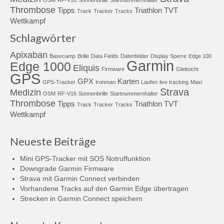
OSM
RF-V16
Sonnenbrille
Startnummernhalter
Thrombose
Tipps
Triathlon
TVT
Track
Tracker
Tracks
Wettkampf
Schlagwörter
Apixaban
Basecamp
Brille
Data Fields
Datenfelder
Display Sperre
Edge 100
Garmin
Edge 1000
Eliquis
Firmware
Gleitsicht
GPS
GPX
Karten
GPS-Tracker
Ironman
Laufen
live tracking
Maxi
Strava
Medizin
OSM
RF-V16
Sonnenbrille
Startnummernhalter
Thrombose
Tipps
Triathlon
TVT
Track
Tracker
Tracks
Wettkampf
Neueste Beiträge
Mini GPS-Tracker mit SOS Notruffunktion
Downgrade Garmin Firmware
Strava mit Garmin Connect verbinden
Vorhandene Tracks auf den Garmin Edge übertragen
Strecken in Garmin Connect speichern